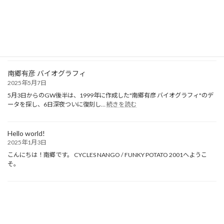
FP2001.com
2025年8月18日
ホームページアドレスに「/wordpress」を追加しなくても表示するよう設定
:
完了しました そして、個々のペー…
続きを読む
FP2001.com
南郷有彦 バイオグラフィ
2025年5月7日
5月3日からのGW後半は、1999年に作成した"南郷有彦 バイオグラフィ"のデ
:
ータを探し、6日深夜ついに復刻し…
続きを読む
南
郷
有
Hello world!
彦
2025年1月3日
バ
こんにちは！南郷です。 CYCLES NANGO / FUNKY POTATO 2001へようこ
イ
そ。
オ
グ
ラ
フ
ィ